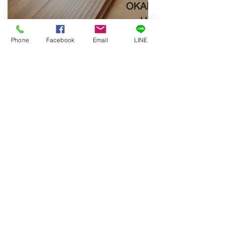
梅雨時期でもべたつかない
Phone
Facebook
Email
LINE
床。
Chiaki Kohda
2021年7月23日
読了時間: 1分
働くママの強い味方インナ
ーバルコニー