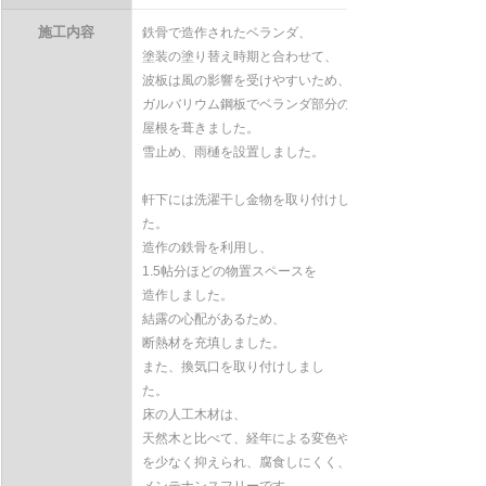
施工内容
鉄骨で造作されたベランダ、
塗装の塗り替え時期と合わせて、
波板は風の影響を受けやすいため、
ガルバリウム鋼板でベランダ部分の
屋根を葺きました。
雪止め、雨樋を設置しました。
軒下には洗濯干し金物を取り付けしまし
た。
造作の鉄骨を利用し、
1.5帖分ほどの物置スペースを
造作しました。
結露の心配があるため、
断熱材を充填しました。
また、換気口を取り付けしまし
た。　　　　　　　　　　　　　
床の人工木材は、
天然木と比べて、経年による変色や色あせ
を少なく抑えられ、腐食しにくく、
メンテナンスフリーです。