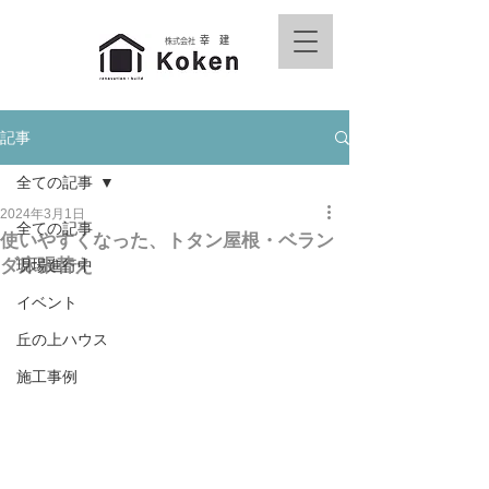
幸 建
株式会社
記事
全ての記事
2024年3月1日
全ての記事
使いやすくなった、トタン屋根・ベラン
ダ床張替え
現場進行中
イベント
丘の上ハウス
施工事例