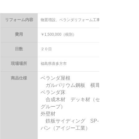
リフォーム内容
物置増設、ベランダリフォーム工事
費用
￥1,500,000（税別）
日数
２０日
現場場所
福島県喜多方市
商品仕様
ベランダ屋根　
　ガルバリウム鋼板　横葺き
ベランダ床
　合成木材　デッキ材（セイキ
グループ）
外壁材
　鉄板サイディング　SP-ガルス
パン（アイジー工業）