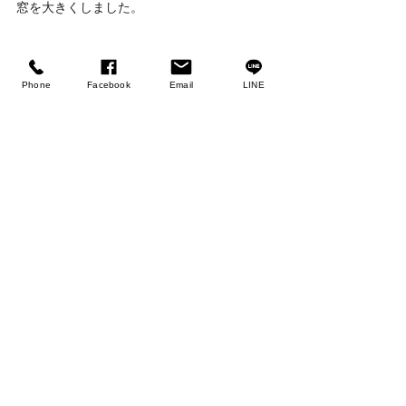
窓を大きくしました。
インナーバルコニーがあるので、
優しい光が差し込んできます。
Phone
Facebook
Email
LINE
直射日光が入らないので、
夏でも心地よい空間になるはずです！！！
現場進行中
丘の上ハウス
すべて表示
最新記事