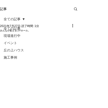
記事
全ての記事
2021年7月27日
読了時間: 1分
全ての記事
みんなが集える２Fホール。
現場進行中
イベント
丘の上ハウス
施工事例